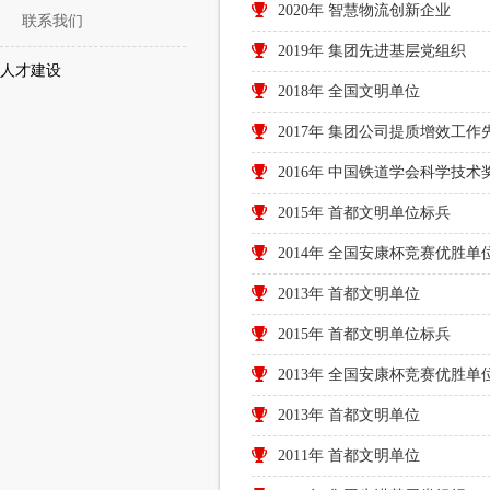
2020年 智慧物流创新企业
联系我们
2019年 集团先进基层党组织
人才建设
2018年 全国文明单位
2017年 集团公司提质增效工作
2016年 中国铁道学会科学技术
2015年 首都文明单位标兵
2014年 全国安康杯竞赛优胜单
2013年 首都文明单位
2015年 首都文明单位标兵
2013年 全国安康杯竞赛优胜单
2013年 首都文明单位
2011年 首都文明单位