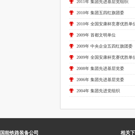
2011年 集团先进基层党组织
2010年 集团五四红旗团委
2010年 全国安康杯竞赛优胜单
2009年 首都文明单位
2009年 中央企业五四红旗团委
2009年 全国安康杯竞赛优胜单
2008年 集团先进基层党委
2006年 集团先进基层党委
2004年 集团先进党组织
国能铁路装备公司
相关下